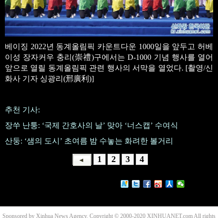
베이징 2022년 동계올림픽 카운트다운 1000일을 앞두고 허베
이성 장자커우 충리(崇禮)구에서는 D-1000 기념 행사를 열어
앞으로 열릴 동계올림픽 관련 행사의 서막을 열었다. [촬영/신
화사 기자 싱광리(邢廣利)]
추천 기사:
장쑤 난퉁: ‘국제 간호사의 날’ 맞아 ‘너스캡’ 수여식
산둥: ‘샘의 도시’ 초여름 밤 수놓는 화려한 볼거리
1
2
3
4