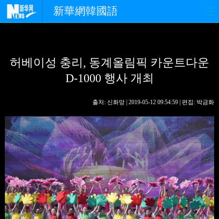
新華網韓國語
홈페이지
최신뉴스
정치
허베이성 충리, 동계올림픽 카운트다운
경제
사회
포토
D-1000 행사 개최
중한교류
핫 TV
문화
출처: 신화망 | 2019-05-12 09:54:59 | 편집: 박금화
연예
관광
오피니언
생생 중국어