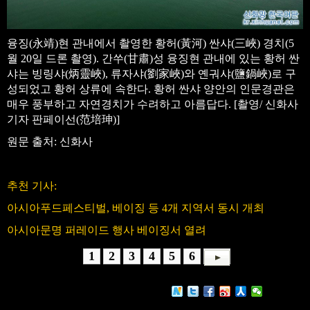
융징(永靖)현 관내에서 촬영한 황허(黃河) 싼샤(三峽) 경치(5
월 20일 드론 촬영). 간쑤(甘肅)성 융징현 관내에 있는 황허 싼
샤는 빙링샤(炳靈峽), 류자샤(劉家峽)와 옌궈샤(鹽鍋峽)로 구
성되었고 황허 상류에 속한다. 황허 싼샤 양안의 인문경관은
매우 풍부하고 자연경치가 수려하고 아름답다. [촬영/ 신화사
기자 판페이선(范培珅)]
원문 출처: 신화사
추천 기사:
아시아푸드페스티벌, 베이징 등 4개 지역서 동시 개최
아시아문명 퍼레이드 행사 베이징서 열려
1
2
3
4
5
6