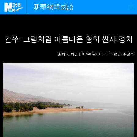
新華網韓國語
홈페이지
최신뉴스
정치
간쑤: 그림처럼 아름다운 황허 싼샤 경치
경제
사회
포토
중한교류
핫 TV
문화
출처: 신화망 | 2019-05-21 15:12:32 | 편집: 주설송
연예
관광
오피니언
생생 중국어