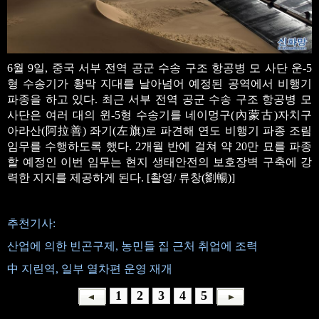
6월 9일, 중국 서부 전역 공군 수송 구조 항공병 모 사단 운-5
형 수송기가 황막 지대를 날아넘어 예정된 공역에서 비행기
파종을 하고 있다. 최근 서부 전역 공군 수송 구조 항공병 모
사단은 여러 대의 윈-5형 수송기를 네이멍구(內蒙古)자치구
아라산(阿拉善) 좌기(左旗)로 파견해 연도 비행기 파종 조림
임무를 수행하도록 했다. 2개월 반에 걸쳐 약 20만 묘를 파종
할 예정인 이번 임무는 현지 생태안전의 보호장벽 구축에 강
력한 지지를 제공하게 된다. [촬영/ 류창(劉暢)]
추천기사:
산업에 의한 빈곤구제, 농민들 집 근처 취업에 조력
中 지린역, 일부 열차편 운영 재개
1
2
3
4
5