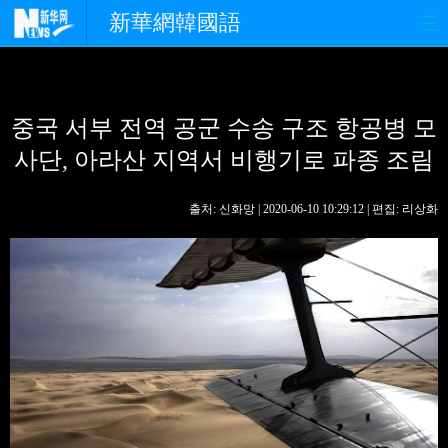
新華網韓國語
홈페이지
최신뉴스
정치
중국 서부 전역 공군 수송 구조 항공병 모
경제
사회
포토
사단, 아라산 지역서 비행기로 파종 조림
중한교류
핫 TV
문화
출처: 신화망 | 2020-06-10 10:29:12 | 편집: 리상화
연예
관광
오피니언
생생 중국어