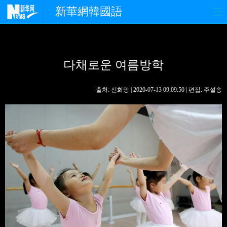
新華網韓國語
홈페이지
최신뉴스
정치
다채로운 여름방학
경제
사회
포토
중한교류
핫 TV
문화
출처: 신화망 | 2020-07-13 09:09:50 | 편집: 주설송
연예
관광
오피니언
생생 중국어