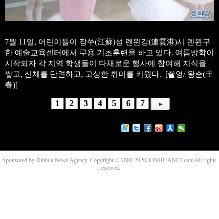
7월 11일, 어린이들이 장쑤(江蘇)성 롄윈강(連雲港)시 롄윈구
한 예술교육센터에서 무용 기초훈련을 하고 있다. 여름방학이
시작되자 각 지역 학생들이 다채로운 행사에 참여해 지식을
쌓고, 신체를 단련하고, 고상한 취미를 키웠다. [촬영/ 왕춘(王
春)]
1
2
3
4
5
6
7