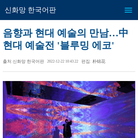
신화망 한국어판
음향과 현대 예술의 만남…中
현대 예술전 '블루밍 에코'
출처:신화망 한국어판
2022-12-22 10:43:22
편집: 朴锦花