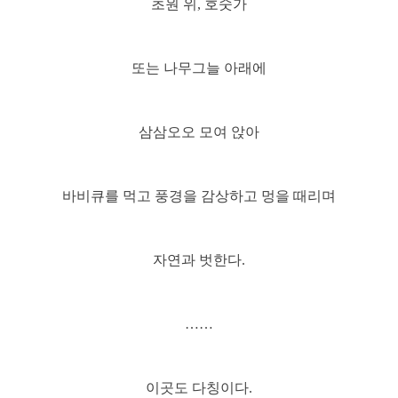
초원 위, 호숫가
또는 나무그늘 아래에
삼삼오오 모여 앉아
바비큐를 먹고 풍경을 감상하고 멍을 때리며
자연과 벗한다.
……
이곳도 다칭이다.