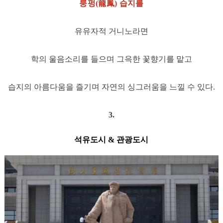
룽펑(龍鳳) 습지를
유유자적 거니노라면
학의 울음소리를 들으며 그윽한 꽃향기를 맡고
습지의 아름다움을 즐기며 자연의 싱그러움을 느낄 수 있다.
3.
석유도시 & 관광도시