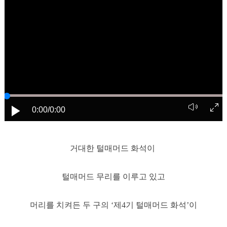
0:00
/0:00
거대한 털매머드 화석이
털매머드 무리를 이루고 있고
머리를 치켜든 두 구의 ‘제4기 털매머드 화석’이