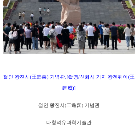
철인 왕진시(王進喜) 기념관.[촬영/신화사 기자 왕젠웨이(王
建威)]
철인 왕진시(王進喜) 기념관
다칭석유과학기술관