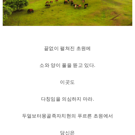
끝없이 펼쳐진 초원에
소와 양이 풀을 뜯고 있다.
이곳도
다칭임을 의심하지 마라.
두얼보터몽골족자치현의 푸르른 초원에서
당신은