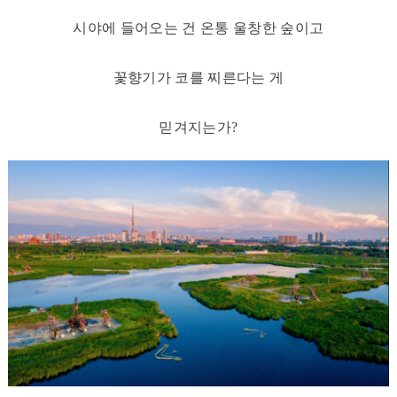
시야에 들어오는 건 온통 울창한 숲이고
꽃향기가 코를 찌른다는 게
믿겨지는가?