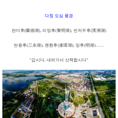
다칭 도심 풍경
란더후(蘭德湖), 리밍후(黎明湖), 빈저우후(濱洲湖)
싼융후(三永湖), 롄환후(連環湖), 밍후(明湖)
……
“
갑시다, 내려가서 산책합시다
”