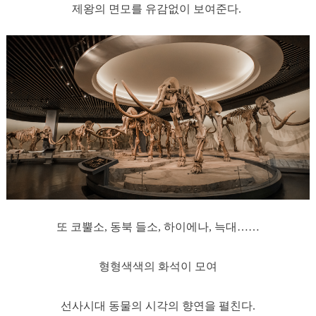
제왕의 면모를 유감없이 보여준다.
또 코뿔소, 동북 들소, 하이에나, 늑대……
형형색색의 화석이 모여
선사시대 동물의 시각의 향연을 펼친다.