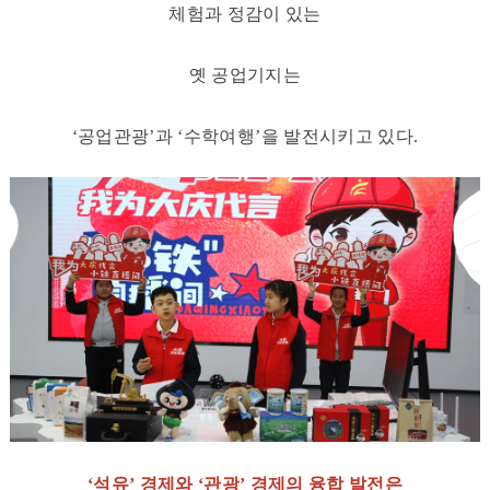
체험과 정감이 있는
옛 공업기지는
‘
공업관광
’
과
‘
수학여행
’
을 발전시키고 있다.
‘
석유
’
경제와
‘
관광
’
경제의 융합 발전은