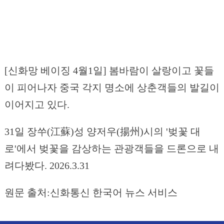
[신화망 베이징 4월1일] 봄바람이 살랑이고 꽃들
이 피어나자 중국 각지 명소에 상춘객들의 발길이
이어지고 있다.
31일 장쑤(江蘇)성 양저우(揚州)시의 '벚꽃 대
로'에서 벚꽃을 감상하는 관광객들을 드론으로 내
려다봤다. 2026.3.31
원문 출처:신화통신 한국어 뉴스 서비스