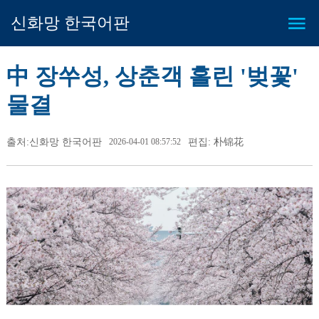
신화망 한국어판
中 장쑤성, 상춘객 홀린 '벚꽃'
물결
출처:신화망 한국어판
2026-04-01 08:57:52
편집: 朴锦花