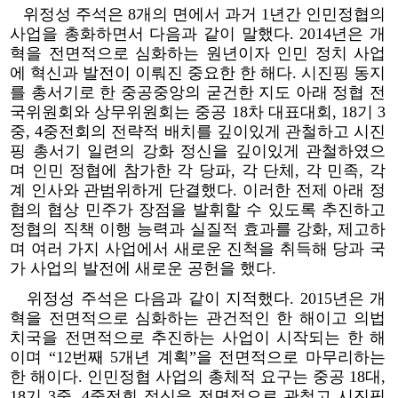
위정성 주석은 8개의 면에서 과거 1년간 인민정협의
사업을 총화하면서 다음과 같이 말했다. 2014년은 개
혁을 전면적으로 심화하는 원년이자 인민 정치 사업
에 혁신과 발전이 이뤄진 중요한 한 해다. 시진핑 동지
를 총서기로 한 중공중앙의 굳건한 지도 아래 정협 전
국위원회와 상무위원회는 중공 18차 대표대회, 18기 3
중, 4중전회의 전략적 배치를 깊이있게 관철하고 시진
핑 총서기 일련의 강화 정신을 깊이있게 관철하였으
며 인민 정협에 참가한 각 당파, 각 단체, 각 민족, 각
계 인사와 관범위하게 단결했다. 이러한 전제 아래 정
협의 협상 민주가 장점을 발휘할 수 있도록 추진하고
정협의 직책 이행 능력과 실질적 효과를 강화, 제고하
며 여러 가지 사업에서 새로운 진척을 취득해 당과 국
가 사업의 발전에 새로운 공헌을 했다.
위정성 주석은 다음과 같이 지적했다. 2015년은 개
혁을 전면적으로 심화하는 관건적인 한 해이고 의법
치국을 전면적으로 추진하는 사업이 시작되는 한 해
이며 “12번째 5개년 계획”을 전면적으로 마무리하는
한 해이다. 인민정협 사업의 총체적 요구는 중공 18대,
18기 3중, 4중전회 정신을 전면적으로 관철고 시진핑