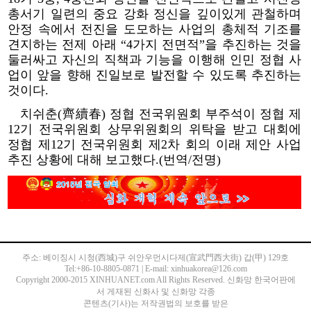
총서기 일련의 중요 강화 정신을 깊이있게 관철하며
안정 속에서 전진을 도모하는 사업의 총체적 기조를
견지하는 전제 아래 “4가지 전면적”을 추진하는 것을
둘러싸고 자신의 직책과 기능을 이행해 인민 정협 사
업이 앞을 향해 진일보로 발전할 수 있도록 추진하는
것이다.
치쉬춘(齊續春) 정협 전국위원회 부주석이 정협 제
12기 전국위원회 상무위원회의 위탁을 받고 대회에
정협 제12기 전국위원회 제2차 회의 이래 제안 사업
추진 상황에 대해 보고했다.(번역/전명)
주소: 베이징시 시청(西城)구 쉬안우먼시다제(宣武門西大街) 갑(甲) 129호
Tel:+86-10-8805-0871 | E-mail: xinhuakorea@126.com
Copyright 2000-2015 XINHUANET.com All Rights Reserved. 신화망 한국어판에
서 게재된 신화사 및 신화망 각종
콘텐츠(기사)는 저작권법의 보호를 받은