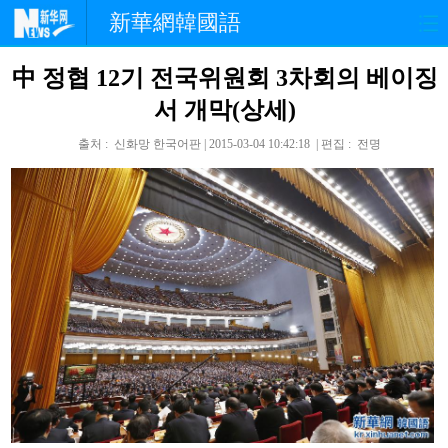
新華網韓國語
中 정협 12기 전국위원회 3차회의 베이징
홈페이지
최신뉴스
정치
서 개막(상세)
경제
사회
포토
출처 : 신화망 한국어판 | 2015-03-04 10:42:18 | 편집 : 전명
중한교류
핫 TV
문화
연예
관광
오피니언
생생 중국어