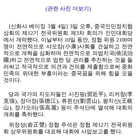
(관련 사진 더보기)
[신화사 베이징 3월 4일] 3일 오후, 중국인민정치협
상회의 제12기 전국위원회 제3차 회의가 인민대회당
에서 개막했다. 이날부터 10일 동안, 정협 위원 2100여
명이 전면적으로 샤오캉(小康)사회를 건설하고 전면
적으로 개혁을 심화하며 전면적으로 의법치국(依法治
國)하고 전면적으로 엄한 당 관리를 추진하는 것을 둘
러싸고 적극적으로 의견과 건의를 제출함으로써 중화
민족의 위대한 부흥이라는 중국꿈을 위해 힘을 모을
것이다.
당과 국가의 지도자들인 시진핑(習近平), 리커창(李
克強), 장더장(張德江), 류윈산(劉雲山), 왕치산(王岐
山), 장가오리(張高麗) 등이 주석단에 열석해 대회의
개최를 축하했다.
위정성(俞正聲) 정협 주석은 정협 제12기 전국위원
회 상무위원회를 대표해 대회에 사업보고를 했다.