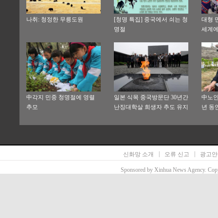
나취: 청정한 무릉도원
[청명 특집] 중국에서 쇠는 청
대형 
명절
세계에
中각지 민중 청명절에 영렬
일본 식목 중국방문단 30년간
中노인
추모
난징대학살 희생자 추도 유지
년 동