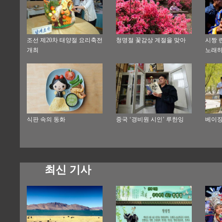
조선 제20차 태양절 요리축전
청명절 꽃감상 계절을 맞아
시짱 
개최
노래하
식판 속의 동화
중국 ‘경비원 시인’ 루한잉
베이징
최신 기사