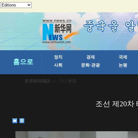
新華網韓國語
>> 기사 본문
조선 제20차