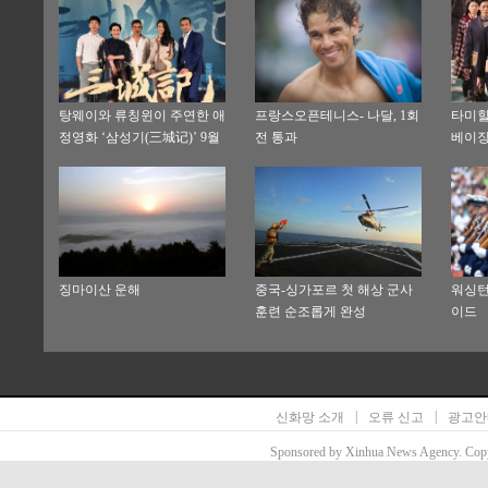
탕웨이와 류칭윈이 주연한 애
프랑스오픈테니스- 나달, 1회
타미힐
정영화 ‘삼성기(三城记)’ 9월
전 통과
베이
상영
징마이산 운해
중국-싱가포르 첫 해상 군사
워싱턴
훈련 순조롭게 완성
이드