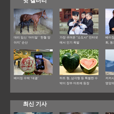
핫 갤러리
대리 임신 ‘어미말’ ‘한혈 망
가장 귀여운 “소도사” 인터넷
베이징
아지’ 순산
에서 인기 폭발
회, 
악 작
베이징 수박 ‘대결’
하트 형, 삼각형 등 특별한 수
커커시
박이 장쑤 마트에 등장
영양의
최신 기사