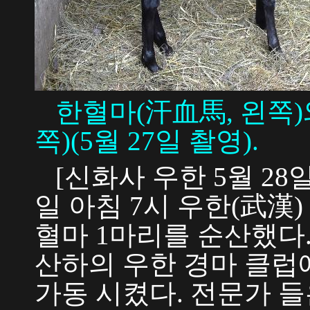
한혈마(汗血馬, 왼쪽)
쪽)(5월 27일 촬영).
[신화사 우한 5월 28일
일 아침 7시 우한(武漢
혈마 1마리를 순산했다. 
산하의 우한 경마 클럽
가동 시켰다. 전문가 들