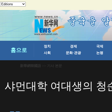
新華網韓國語
>> 기사 본문
샤먼대학 여대생의 청순