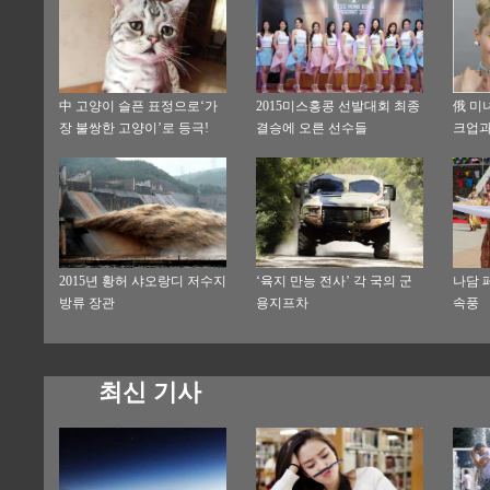
中 고양이 슬픈 표정으로‘가
2015미스홍콩 선발대회 최종
俄 미
장 불쌍한 고양이’로 등극!
결승에 오른 선수들
크업과
기 폭
2015년 황허 샤오랑디 저수지
‘육지 만능 전사’ 각 국의 군
나담 
방류 장관
용지프차
속풍
최신 기사