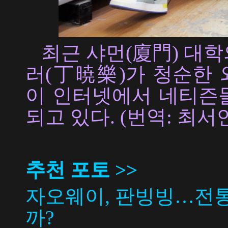
최근 샤먼(廈門) 대학
러(丁暁樂)가 청순한 
이 인터넷에서 네티즌
되고 있다. (번역: 최서
추천 포토 >>
자오웨이, 판빙빙…전통
까?