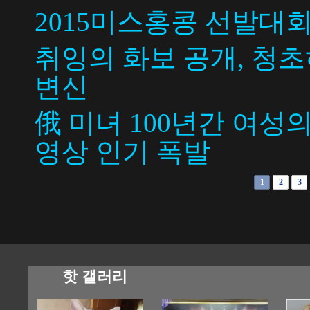
2015미스홍콩 선발대
취잉의 화보 공개, 청
변신
俄 미녀 100년간 여
영상 인기 폭발
1
2
3
핫 갤러리