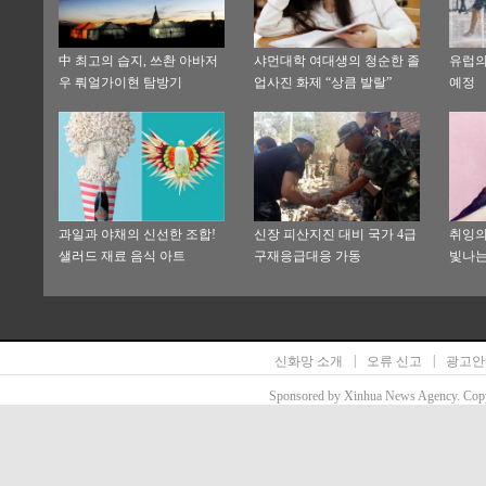
中 최고의 습지, 쓰촨 아바저
샤먼대학 여대생의 청순한 졸
유럽의
우 뤄얼가이현 탐방기
업사진 화제 “상큼 발랄”
예정
과일과 야채의 신선한 조합!
신장 피산지진 대비 국가 4급
취잉의
샐러드 재료 음식 아트
구재응급대응 가동
빛나는