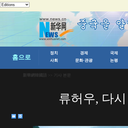
新華網韓國語
>> 기사 본문
류허우, 다시