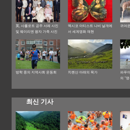
英, 샤를로트 공주 서례 사진
멕시코 아티스트 나비 날개에
귀여운
및 웨이리엔 왕자 가족 사진
서 세계명화 재현
공개
방학 중의 지역사회 운동회
치롄산 아래의 목가
파푸아
의 "명
최신 기사