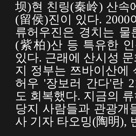
坝)현 친링(秦岭) 산
(留侯)진이 있다. 20
류허우진은 경치는 물론
(紫柏)산 등 특유한 
있다. 근래에 산시성 
지 정부는 쯔바이산에 
허우 '장보러 간다'란 
도 회복했다. 지금의 
당지 사람들과 관광개들이
사 기자 타오밍(陶明),