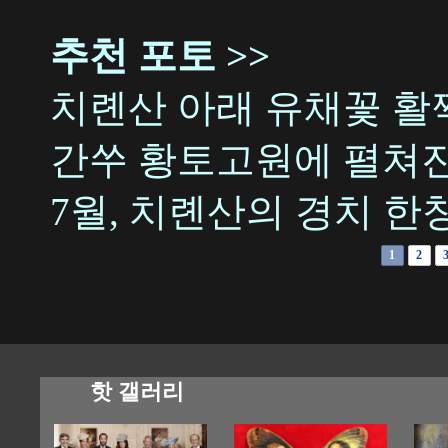
추천 포토 >>
치롄산 아래 유채꽃 활
간쑤 황토고원에 펼쳐진
7월, 치롄산의 경치 한
1
2
핫 갤러리