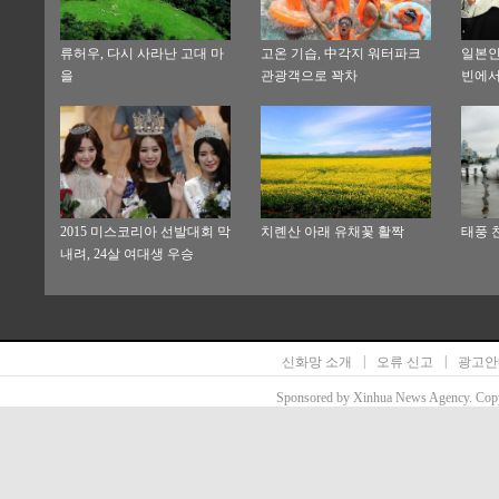
류허우, 다시 사라난 고대 마
고온 기습, 中각지 워터파크
일본인
을
관광객으로 꽉차
빈에서
진행
2015 미스코리아 선발대회 막
치롄산 아래 유채꽃 활짝
태풍 
내려, 24살 여대생 우승