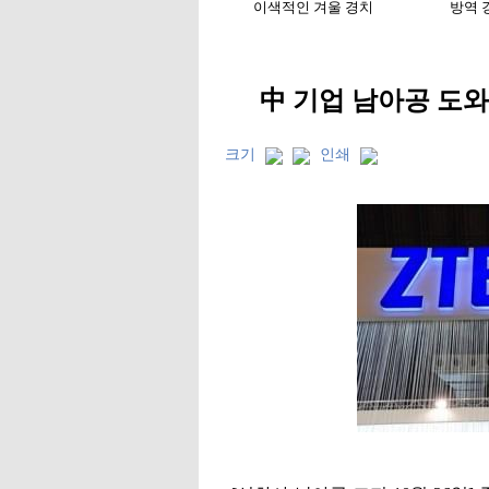
中 기업 남아공 도
크기
인쇄