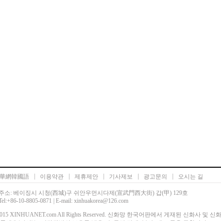
|
|
|
|
|
華網韓國語
이용약관
제휴제안
기사제보
광고문의
오시는 길
주소: 베이징시 시청(西城)구 쉬안우먼시다제(宣武門西大街) 갑(甲) 129호
Tel:+86-10-8805-0871 | E-mail: xinhuakorea@126.com
00-2015 XINHUANET.com All Rights Reserved. 신화망 한국어판에서 게재된 신화사 및 