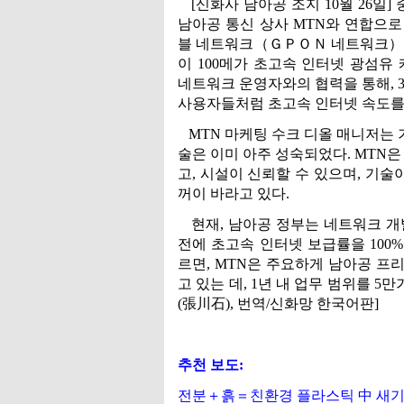
[신화사 남아공 조지 10월 26일]
남아공 통신 상사 MTN와 연합으
블 네트워크（ＧＰＯＮ 네트워크）데
이 100메가 초고속 인터넷 광섬유
네트워크 운영자와의 협력을 통해, 
사용자들처럼 초고속 인터넷 속도를 
MTN 마케팅 수크 디올 매니저는 
술은 이미 아주 성숙되었다. MTN
고, 시설이 신뢰할 수 있으며, 기술
꺼이 바라고 있다.
현재, 남아공 정부는 네트워크 개발
전에 초고속 인터넷 보급률을 100
르면, MTN은 주요하게 남아공 프
고 있는 데, 1년 내 업무 범위를 5
(張川石), 번역/신화망 한국어판]
추천 보도:
전분＋흙＝친환경 플라스틱 中 새기