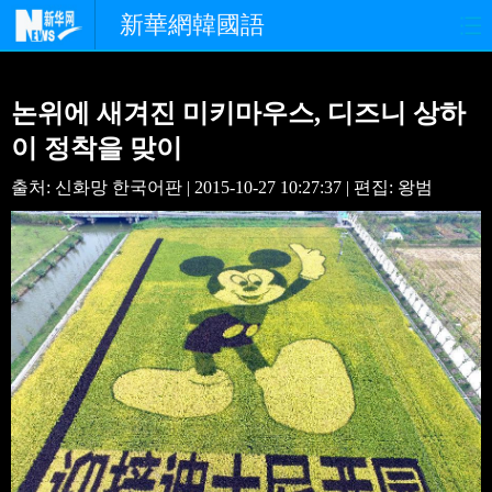
新華網韓國語
홈페이지
최신뉴스
정치
논위에 새겨진 미키마우스, 디즈니 상하
경제
사회
포토
이 정착을 맞이
출처: 신화망 한국어판 | 2015-10-27 10:27:37 | 편집: 왕범
중한교류
핫 TV
문화
연예
관광
오피니언
생생 중국어