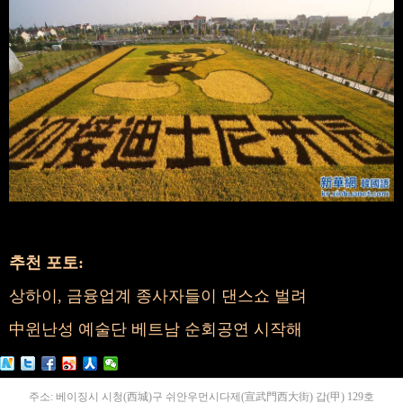
추천 포토:
상하이, 금융업계 종사자들이 댄스쇼 벌려
中윈난성 예술단 베트남 순회공연 시작해
주소: 베이징시 시청(西城)구 쉬안우먼시다제(宣武門西大街) 갑(甲) 129호