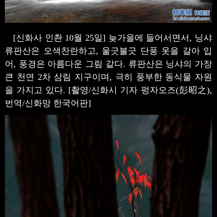
[신화사 인촨 10월 25일] 늦가을에 들어서면서, 닝샤
류판산은 오색찬란하고, 울긋불긋 단풍 옷을 갈아 입
어, 풍경은 아름다운 그림 같다. 류판산은 닝샤의 가장
큰 천연 2차 삼림 지구이며, 극히 풍부한 동식물 자원
을 가지고 있다. [촬영/신화시 기자 펑자오즈(彭昭之),
번역/신화망 한국어판]