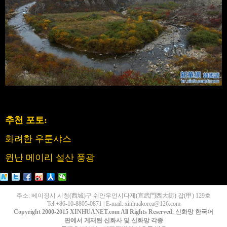
추천 포토:
화려한 우툰샤스
윈난 메이리 설산 풍광
주소: 베이징시 시청(西城)구 쉬안우먼시다제(宣武門西大街) 갑(甲) 129호
Tel:+86-10-8805-0871 | E-mail: xinhuakorea@126.com
Copyright 2000-2015 XINHUANET.com All Rights Reserved. 신화망 한국어
판에서 게재된 신화사 및 신화망 각종