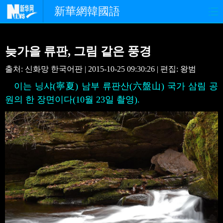
新華網韓國語
홈페이지
최신뉴스
정치
늦가을 류판, 그림 같은 풍경
경제
사회
포토
출처: 신화망 한국어판 | 2015-10-25 09:30:26 | 편집: 왕범
이는 닝샤(寧夏) 남부 류판산(六盤山) 국가 삼림 공
중한교류
핫 TV
문화
원의 한 장면이다(10월 23일 촬영).
연예
관광
오피니언
생생 중국어