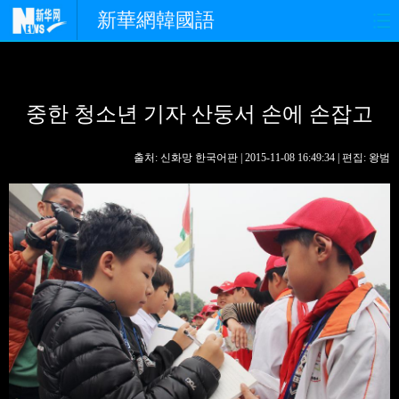
新華網韓國語
홈페이지
최신뉴스
정치
중한 청소년 기자 산둥서 손에 손잡고
경제
사회
포토
중한교류
핫 TV
문화
출처: 신화망 한국어판 | 2015-11-08 16:49:34 | 편집: 왕범
연예
관광
오피니언
생생 중국어