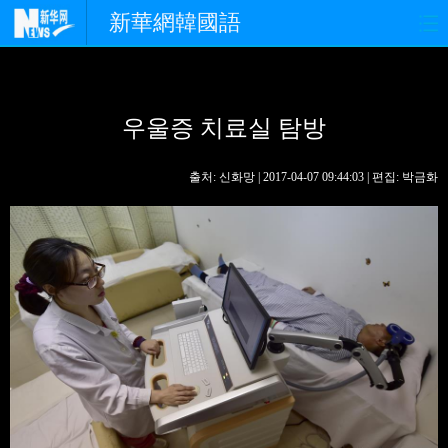
新華網韓國語
홈페이지
최신뉴스
정치
우울증 치료실 탐방
경제
사회
포토
중한교류
핫 TV
문화
출처: 신화망 | 2017-04-07 09:44:03 | 편집: 박금화
연예
관광
오피니언
생생 중국어