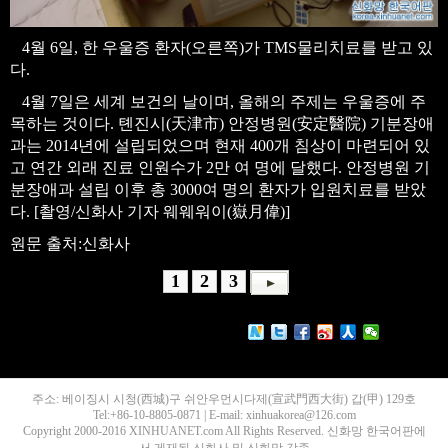
4월 6일, 한 우울증 환자(오른쪽)가 TMS물리치료를 받고 있
다.
4월 7일은 세계 보건의 날이며, 올해의 주제는 우울증에 주
목하는 것이다. 톈진시(天津市) 안정병원(安定醫院) 기분장애
과는 2014년에 설립되었으며 현재 400개 침상이 마련되어 있
고 연간 외래 진료 인원수가 2만 여 명에 달했다. 안정병원 기
분장애과 설립 이후 총 3000여 명의 환자가 입원치료를 받았
다. [촬영/신화사 기자 웨웨워이(
嶽月偉
)]
원문 출처:신화사
1
2
3
주소: 베이징시 시청(西城)구 쉬안우먼시다제(宣武門西大街) 갑(甲) 129호
Tel:+86-10-8805-0871 | E-mail: xinhuakorea@126.com
Copyright 2000-2016 XINHUANET.com All Rights Reserved. 신화망 한국어판에