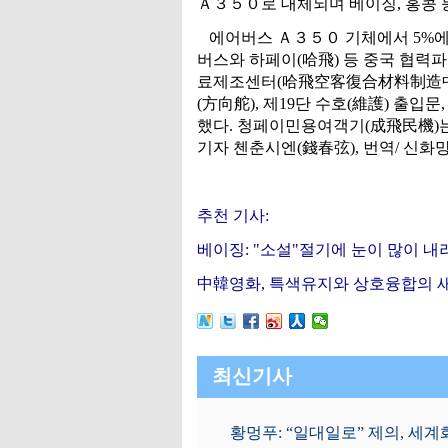
Ａ３５０로 대체되며 베이징, 홍콩 
에어버스 Ａ３５０ 기체에서 5%에
버스와 하페이(哈飛) 등 중국 협
료제조센터(哈飛空客復合材料制造中心
(方向舵), 제19단 수호(維護) 출입
했다. 청페이민용여객기(成飛民機)는
기자 첸춘시엔(錢春弦), 번역/ 신화
추천 기사:
베이징: "소설"절기에 눈이 많이 내
中韓영화, 특색유지와 상호융합의 
최신기사
황멍푸: “일대일로” 제의, 세