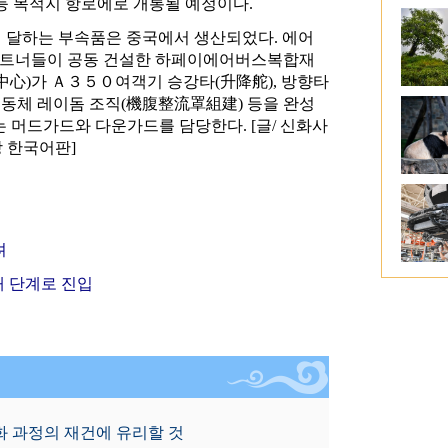
등 목적지 항로에로 개통될 예정이다.
 달하는 부속품은 중국에서 생산되었다. 에어
력파트너들이 공동 건설한 하페이에어버스복합재
)가 Ａ３５０여객기 승강타(升降舵), 방향타
문, 동체 레이돔 조직(機腹整流罩組建) 등을 완성
 머드가드와 다운가드를 담당한다. [글/ 신화사
망 한국어판]
려
새 단계로 진입
계화 과정의 재건에 유리할 것