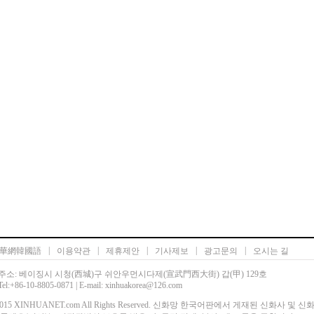
|
|
|
|
|
華網韓國語
이용약관
제휴제안
기사제보
광고문의
오시는 길
주소: 베이징시 시청(西城)구 쉬안우먼시다제(宣武門西大街) 갑(甲) 129호
Tel:+86-10-8805-0871 | E-mail: xinhuakorea@126.com
00-2015 XINHUANET.com All Rights Reserved. 신화망 한국어판에서 게재된 신화사 및 