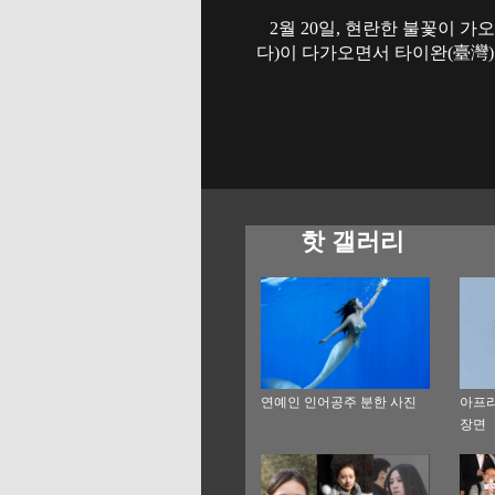
2월 20일, 현란한 불꽃이 가오
다)이 다가오면서 타이완(
臺灣
핫 갤러리
연예인 인어공주 분한 사진
아프리
장면