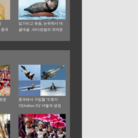
剑
입가리고 웃음, 눈위에서 데
는 중국
굴데굴...바다표범의 귀여운
순간
채로운
중국에서 구입할 '수호이
35(Sukhoi-35)' 어떻게 생겼
나?