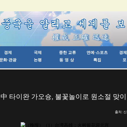
中 타이완 가오슝, 불꽃놀이로 원소절 맞이
출처: 신화