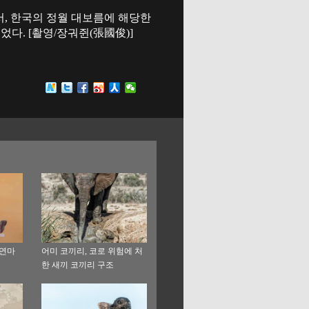
로서, 한국의 정월 대보름에 해당한
다. [촬영/장궈쥔(張國俊)]
 연마
어미 코끼리, 코로 위험에 처
한 새끼 코끼리 구조