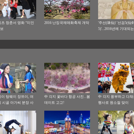
츠 창춘서 영화 “미인
2016 난징국제매화축제 개막
'주선(诛仙)' '선검5(仙
홍보
5)'...2016년에 기대되
드라마
이 탕웨이 장쯔이, 여
中 각지 꽃바다 항공 사진...봄
中 각지 풍부하고 다
 시골 아가씨 분장 사
데이트 고고!
행사로 원소절 맞이
 여신은 역시 여신!