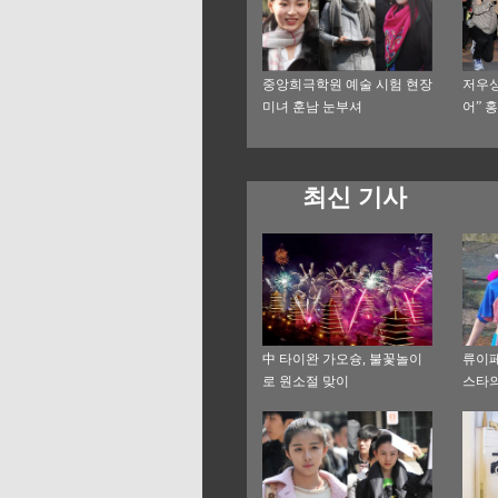
중앙희극학원 예술 시험 현장
저우싱
미녀 훈남 눈부셔
어” 
최신 기사
中 타이완 가오슝, 불꽃놀이
류이페
로 원소절 맞이
스타의
진...