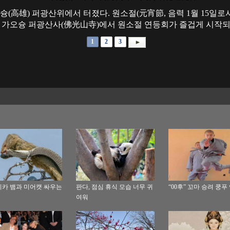
슝(
高雄
) 퍼광산위에서 터졌다. 원소절(元宵節, 음력 1월 15일
) 가오슝 퍼광산사(
佛光山寺
)에서 원소절 연등회가 즐겁게 시작되었
1
2
3
카 뱀과 미어캣 싸우는
판다, 점심 휴식 모습 너무 귀
“00후” 꼬마 승려 쿵푸
여워