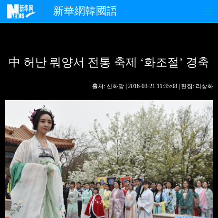
新華網韓國語
홈페이지
최신뉴스
정치
中 허난 뤄양서 전통 축제 ‘화조절’ 경축
경제
사회
포토
중한교류
핫 TV
문화
출처: 신화망 | 2016-03-21 11:35:08 | 편집: 리상화
연예
관광
오피니언
생생 중국어