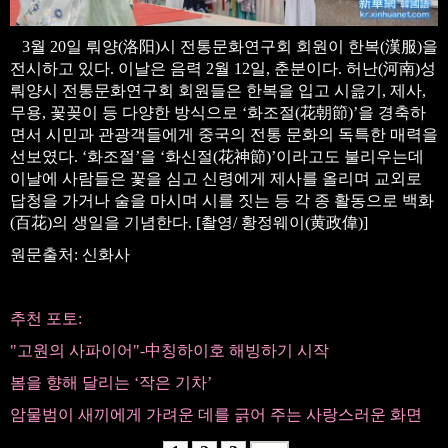
3월 20일 뤄양(洛阳)시 전통문화연구회 회원이 한복(漢服)을
전시하고 있다. 이날은 음력 2월 12일, 춘분이다. 허난(河南)성
뤄양시 전통문화연구회 회원들은 한복을 입고 시읊기, 제사,
무용, 꽃꽂이 등 다양한 방식으로 ‘화조절(花朝節)’을 경축하
면서 시민과 관광객들에게 중국의 전통 문화의 독특한 매력을
선보였다. ‘화조절’을 ‘화신절(花神節)’이라고도 불리우는데
이날에 사람들은 꽃을 심고 신령에게 제사를 올리며 교외로
답청을 가거나 술을 마시며 시를 짓는 등 각 종 활동으로 백화
(百花)의 생일을 기념한다. [촬영/ 황정웨이(黄政偉)]
원문출처: 신화사
추천 포토:
"고원의 사파이어"-中칭하이호 해빙하기 시작
봄을 향해 달리는 ‘작은 기차’
암물범이 새끼에게 가려운 데를 긁어 주는 사랑스러운 화면