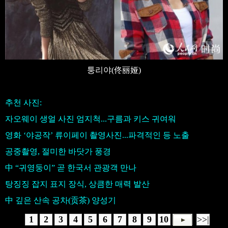
퉁리야(佟丽娅)
추천 사진:
자오웨이 생얼 사진 엄지척...구름과 키스 귀여워
영화 ‘야공작’ 류이페이 촬영사진...파격적인 등 노출
공중촬영, 절미한 바닷가 풍경
中 “귀영둥이” 곧 한국서 관광객 만나
탕징징 잡지 표지 장식, 상큼한 매력 발산
中 깊은 산속 공차(贡茶) 양성기
1
2
3
4
5
6
7
8
9
10
>>|