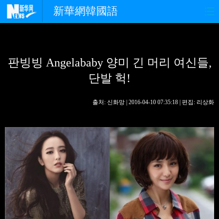
新華網韓國語
홈페이지
최신뉴스
정치
판빙빙 Angelababy 양미 긴 머리 여신들,
경제
사회
포토
단발 헉!
중한교류
핫 TV
문화
출처: 신화망 | 2016-04-10 07:35:18 | 편집: 리상화
연예
관광
오피니언
생생 중국어