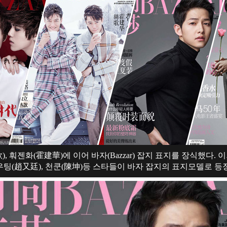
 훠젠화(霍建華)에 이어 바자(Bazzar) 잡지 표지를 장식했다. 
여우팅(趙又廷), 천쿤(陳坤)등 스타들이 바자 잡지의 표지모델로 등