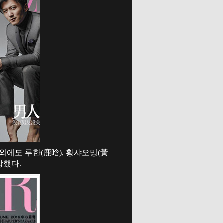
이외에도 루한(鹿晗), 황샤오밍(黃
장했다.