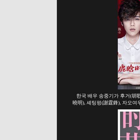
한국 배우 송중기가 후거(胡歌),
曉明), 셰팅펑(謝霆鋒), 자오