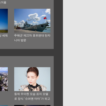
즐거움
상 세워
中해군 제22차 호위편대 탄자
니아 방문
둥제 우아한 모습 표지 모델
로 장식 ‘슈퍼맨 마마’가 되고
파