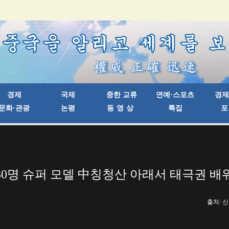
30명 슈퍼 모델 中칭청산 아래서 태극권 배
출처: 신화