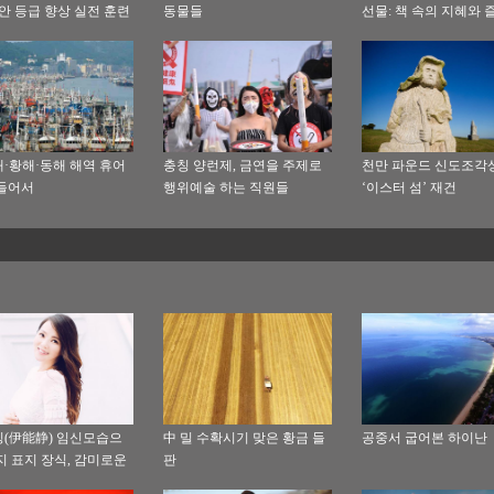
보안 등급 향상 실전 훈련
동물들
선물: 책 속의 지혜와 
·황해·동해 해역 휴어
충칭 양런제, 금연을 주제로
천만 파운드 신도조각
들어서
행위예술 하는 직원들
‘이스터 섬’ 재건
(伊能静) 임신모습으
中 밀 수확시기 맞은 황금 들
공중서 굽어본 하이난
지 표지 장식, 감미로운
판
 행복감 가득