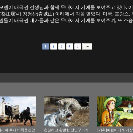
모델이 태극권 선생님과 함께 무대에서 기예를 보여주고 있다. 이날
都江堰)시 칭청산(青城山) 아래에서 막을 열었다. 미국, 프랑스, 
모델들이 태극권 대가들과 같은 무대에서 기예를 보여주며, 또 스
1
2
3
4
5
리아 주재 中폭동진압
천진하고 활발한 장난꾸러기
[기획]어린이에게 가장