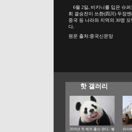
6월 2일, 비키니를 입은 슈퍼
회 결승전이 쓰촨(四川) 두장옌(
중국 등 나라와 지역의 30명 
다.
원문 출처:중국신문망
핫 갤러리
2016년 첫 해외 출산 판다...벨
라이베