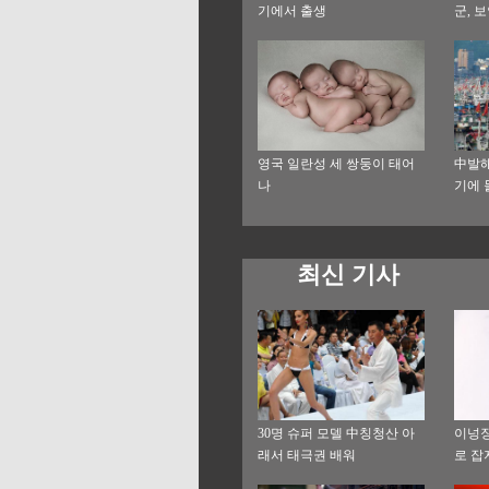
기에서 출생
군, 
영국 일란성 세 쌍둥이 태어
中발해
나
기에 
최신 기사
30명 슈퍼 모델 中칭청산 아
이넝징
래서 태극권 배워
로 잡
미소에