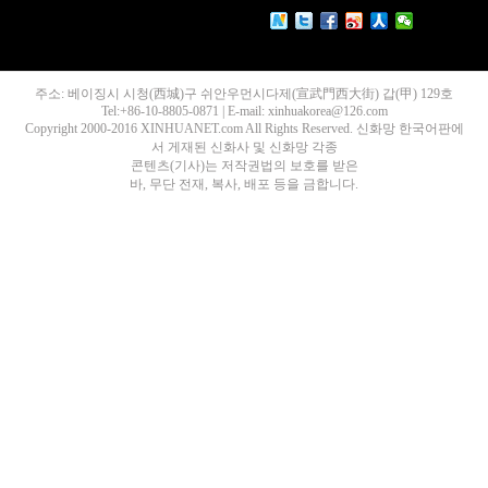
주소: 베이징시 시청(西城)구 쉬안우먼시다제(宣武門西大街) 갑(甲) 129호
Tel:+86-10-8805-0871 | E-mail: xinhuakorea@126.com
Copyright 2000-2016 XINHUANET.com All Rights Reserved. 신화망 한국어판에
서 게재된 신화사 및 신화망 각종
콘텐츠(기사)는 저작권법의 보호를 받은
바, 무단 전재, 복사, 배포 등을 금합니다.