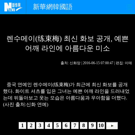
新華網韓國語
홈페이지
최신뉴스
정치
렌수메이(练束梅) 최신 화보 공개, 예쁜
경제
사회
포토
어깨 라인에 아름다운 미소
중한교류
핫 TV
문화
출처: 신화망 | 2016-06-15 07:00:47 | 편집: 이매
연예
관광
오피니언
생생 중국어
중국 연예인 렌수메이(练束梅)가 최근에 최신 화보를 공개
했다. 화이트 셔츠를 입은 그녀는 예쁜 어깨 라인을 드러내었
는데 뒤돌아보고 웃는 모습은 아름다움과 우아함을 더했다.
(사진 출처:신화 연예)
1
2
3
4
5
6
7
8
9
10