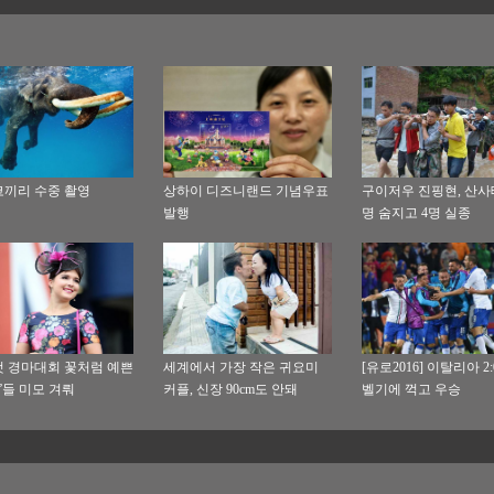
끼리 수중 촬영
상하이 디즈니랜드 기념우표
구이저우 진핑현, 산사
발행
명 숨지고 4명 실종
 경마대회 꽃처럼 예쁜
세계에서 가장 작은 귀요미
[유로2016] 이탈리아 2
”들 미모 겨뤄
커플, 신장 90cm도 안돼
벨기에 꺽고 우승