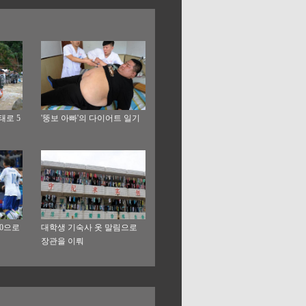
태로 5
'뚱보 아빠'의 다이어트 일기
:0으로
대학생 기숙사 옷 말림으로
장관을 이뤄