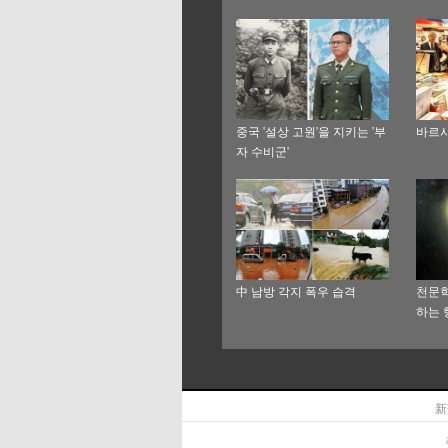
중국 '설상 고원'을 지키는 '부
바르샤
자 수비군'
中 남방 각지 폭우 습격
천문학
하는 
新