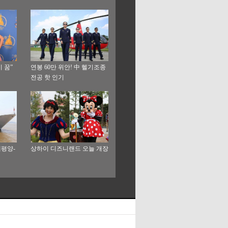
 꿈”
연봉 60만 위안! 中 헬기조종
전공 핫 인기
태평양-
상하이 디즈니랜드 오늘 개장