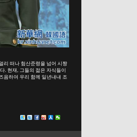
 멀리 떠나 험산준령을 넘어 시짱
다. 현재, 그들의 젊은 자식들이
즈음하여 우리 함께 일년내내 조