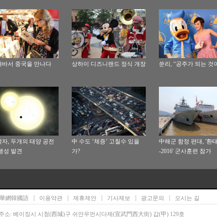
바서 중국을 만나다
상하이 디즈니랜드 정식 개장
쑨리, “공주가 되는 것이
자, 두개의 태양 공전
中 수도 ‘체증’ 고칠수 있을
中해군 함정 편대, '환
행성 발견
가?
-2016' 군사훈련 참가
|
|
|
|
|
華網韓國語
이용약관
제휴제안
기사제보
광고문의
오시는 길
주소: 베이징시 시청(西城)구 쉬안우먼시다제(宣武門西大街) 갑(甲) 129호