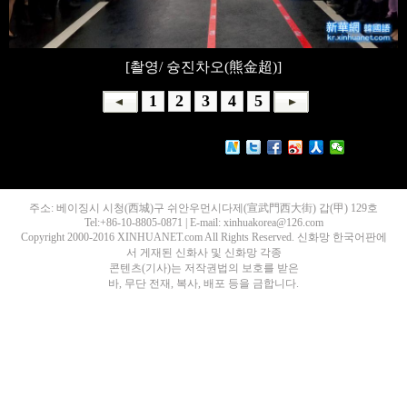
[촬영/ 슝진차오(熊金超)]
1
2
3
4
5
주소: 베이징시 시청(西城)구 쉬안우먼시다제(宣武門西大街) 갑(甲) 129호
Tel:+86-10-8805-0871 | E-mail: xinhuakorea@126.com
Copyright 2000-2016 XINHUANET.com All Rights Reserved. 신화망 한국어판에
서 게재된 신화사 및 신화망 각종
콘텐츠(기사)는 저작권법의 보호를 받은
바, 무단 전재, 복사, 배포 등을 금합니다.