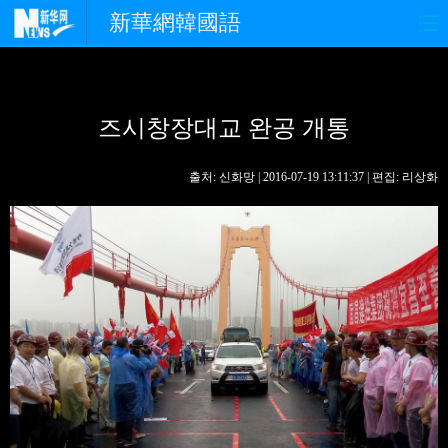
新華網韓國語
홈페이지
최신뉴스
정치
즈시창장대교 완공 개통
경제
사회
포토
중한교류
핫 TV
문화
출처: 신화망 | 2016-07-19 13:11:37 | 편집: 리상화
연예
관광
오피니언
생생 중국어