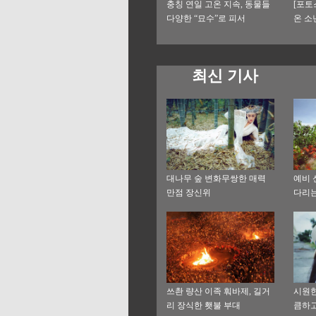
충칭 연일 고온 지속, 동물들
[포토
다양한 “묘수”로 피서
온 소
최신 기사
대나무 숲 변화무쌍한 매력
예비 
만점 장신위
다리는
쓰촨 량산 이족 훠바제, 길거
시원한
리 장식한 횃불 부대
큼하