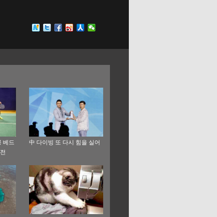
 베드
中 다이빙 또 다시 힘을 실어
출전