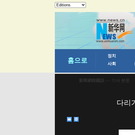
新華網韓國語
>> 기사 본문
다리가