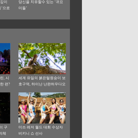
 깊이
당신을 치유할수 있는 ‘귀요
둥’으로
미들’
린, 시
세계 유일의 붉은털원숭이 보
한 편?
호구역, 하이난 난완허우다오
이 구
미쓰 레저 월드 대회 수상자
 자체
비키니 쇼 선사