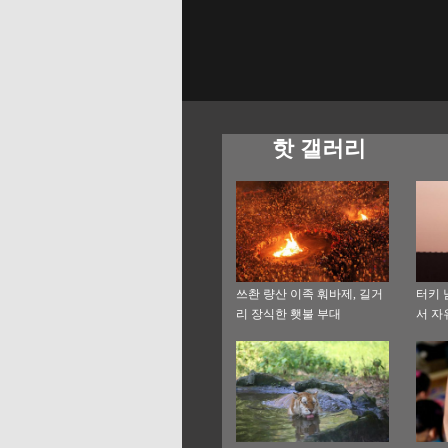
핫 갤러리
쓰촨 량산 이족 훠바제, 길거
터키 
리 장식한 횃불 부대
서 자