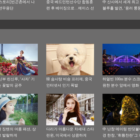
스토리]빈곤촌에서 나
중국 베드민턴선수단 합동훈
中 산사에서 세계 최고
년무용단
련 후 베이징으로…에이스 선
블루홀 발견, ‘융러 룽
수 첸롱(谌龙)자신만만
명명
신부 린신루, ‘사자’ 기
韓 솜사탕 비숑 프리제, 중국
하얼빈 100m 분수 스크
 꽃밭의 공주
인터넷서 인기 폭발
원한 분수 앞에서 영화 
 징톈의 여름 패션, 상
다리가 아름다운 차세대 스타
中 난창 메이링 반딧불
고 발랄하게
린윈, 미국에서 상큼하게
경 한창, ‘휘황찬란’그