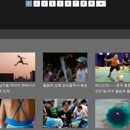
1
2
3
4
5
6
7
8
9
남자들 50미터 컨테이너
올림픽 성화 상파울루서 봉송
배드민턴——중국 홍콩
유 도약
민턴 팀 리우 올림픽 