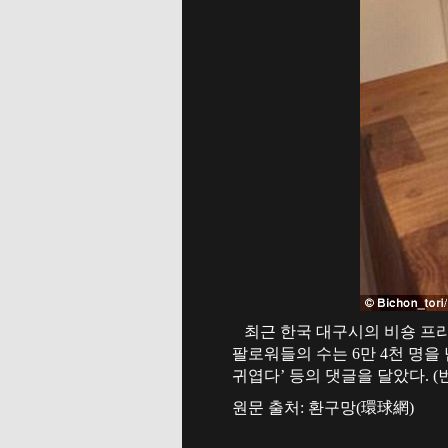
최근 한국 대구시의 비숑 프리
팔로워들의 수는 6만 4천 명을
귀엽다’ 등의 댓글을 달았다. (
원문 출처: 환구망(環球網)