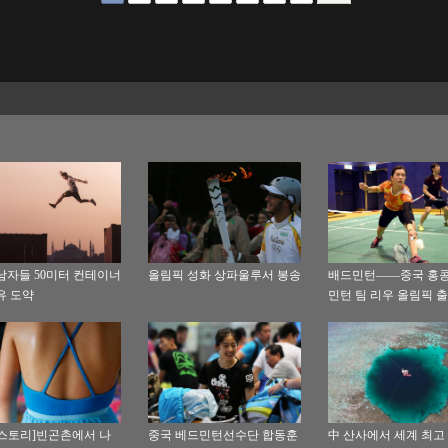
남자들 50미터 컨테이너
올림픽 성화 상파울루서 봉송
배드민턴——중국 홍콩
유 도약
민턴 팀 리우 올림픽 
스토리]빈곤촌에서 나
중국 베드민턴선수단 합동훈
中 산사에서 세계 최고