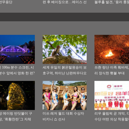
년무용단
련 후 베이징으로…에이스 선
블루홀 발견, ‘융러 룽
수 첸롱(谌龙)자신만만
명명
 100m 분수 스크린, 시
세계 유일의 붉은털원숭이 보
쓰촨 량산 이족 훠바제,
분수 앞에서 영화 한 편?
호구역, 하이난 난완허우다오
리 장식한 횃불 부대
창 메이링 반딧불이 구
미쓰 레저 월드 대회 수상자
리우 올림픽 곧 개막, 
창, ‘휘황찬란’그 자체
비키니 쇼 선사
수단 어떤 의상 착용할