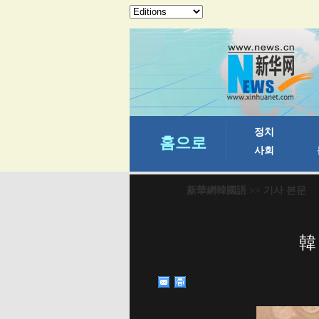
新華網韓國語
>> 기사 본문
韓