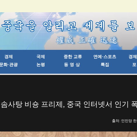
 솜사탕 비숑 프리제, 중국 인터넷서 인기 
출처: 인민망 한국어판