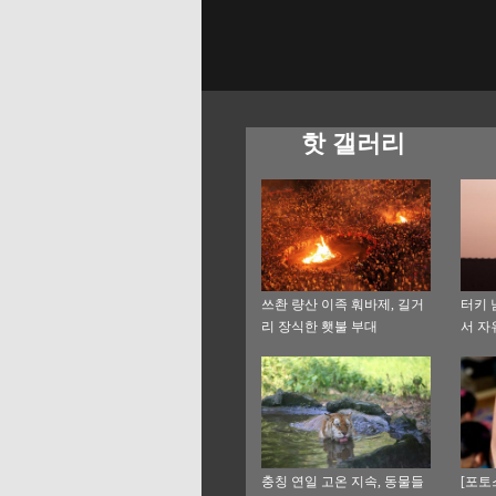
핫 갤러리
쓰촨 량산 이족 훠바제, 길거
터키 
리 장식한 횃불 부대
서 자
충칭 연일 고온 지속, 동물들
[포토