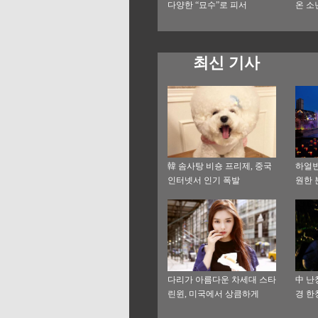
다양한 “묘수”로 피서
온 소
최신 기사
韓 솜사탕 비숑 프리제, 중국
하얼빈
인터넷서 인기 폭발
원한 
다리가 아름다운 차세대 스타
中 난
린윈, 미국에서 상큼하게
경 한