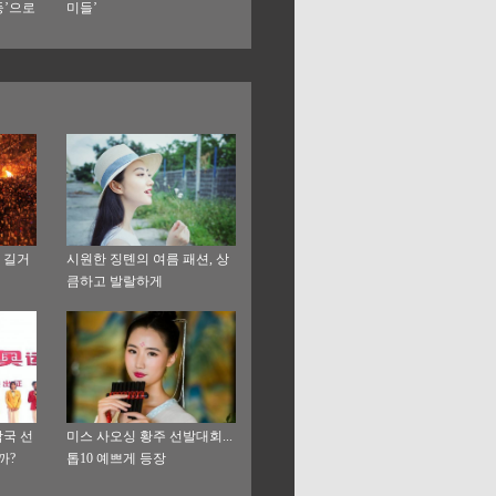
둥’으로
미들’
 길거
시원한 징톈의 여름 패션, 상
큼하고 발랄하게
각국 선
미스 사오싱 황주 선발대회...
까?
톱10 예쁘게 등장