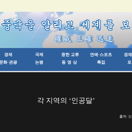
각 지역의 ‘인공달’
출처: 신화