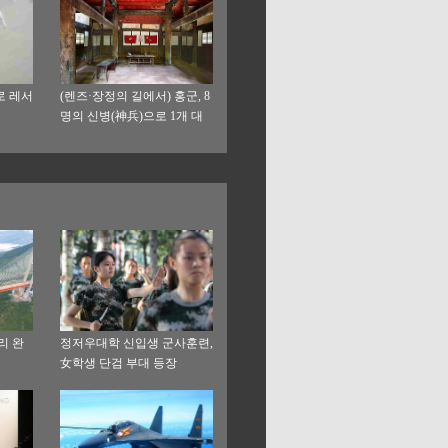
로 레서
(렌즈·장정의 길에서) 홍군, 8
명의 신병(神兵)으로 1개 대
대 격파
리 완
정저우대학 신입생 군사훈련,
女학생 단검 부대 등장