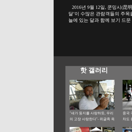
2016년 9월 12일, 쿤밍시
달’이 수많은 관람객들의 주목을
늘에 있는 달과 함께 보기 드문
핫 갤러리
"새가 둥지를 사랑하듯, 우리
중국 
의 고장 사랑한다"- 위글족 옥
차도 
상(玉商), 중원에서 꿈찾아 삼
만리