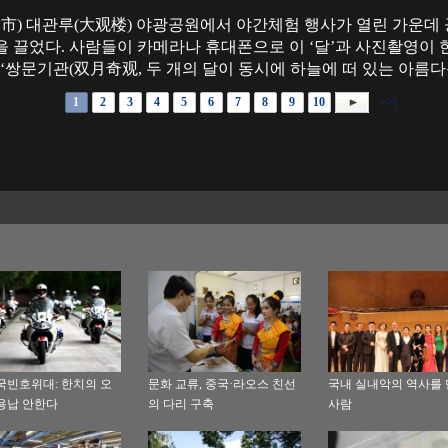
(昆明市) 대관루(大观楼) 야광공원에서 야간체험 행사가 열린 가운데 
 끌었다. 사람들이 카메라나 휴대폰으로 이 ‘달’과 사진촬영이 한창
 ‘쌍문기관(双月奇观, 두 개의 달이 동시에 하늘에 떠 있는 아름다
1
2
3
4
5
6
7
8
9
10
>>|
국빈호위대: 한치의 오
문화 교류, 중국·라오스 친선
국내 실내악의 역사를
용납 안한다
의 다리 구축
사람