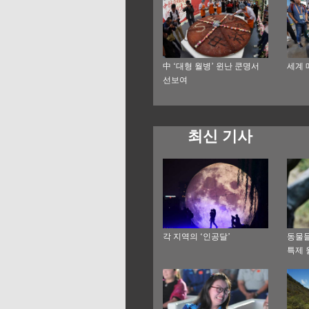
中 ‘대형 월병’ 윈난 쿤명서
세계 
선보여
최신 기사
각 지역의 ‘인공달’
동물들
특제 