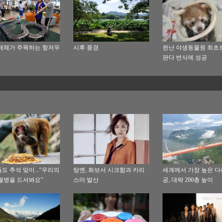
매체가 주목하는 항저우
시후 풍경
윈난 야생동물원 최초
판다 번식에 성공
도 추석 맞이...“우리의
탕옌, 화보서 시크함과 카리
세계에서 가장 높은 다
월병을 드셔봐요”
스마 발산
공, 대략 200층 높이