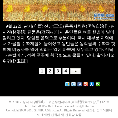
9월 22일, 광시(广西) 산장(三江) 퉁족자치현(侗族自治县) 린
시진(林溪镇) 관둥춘(冠洞村)에서 촌민들은 벼를 햇볕에 널어
말리고 있다. 당일은 음력으로 추분이다. 국내 대부분 지역에
서 가을철 수확계절에 들어섰고 농민들은 농작물의 수확과 햇
볕에 벼농사를 널어 말리는 일에 바쁘게 서두르고 있다. 전답
과 논밭머리, 정원 곳곳에 황금빛으로 물들어 있다.[촬영/자오
위궈(赵玉国)]
1
2
3
4
주소: 베이징시 시청(西城)구 쉬안우먼시다제(宣武門西大街) 갑(甲) 129호
Tel:+86-10-8805-0871 | E-mail: xinhuakorea@126.com
Copyright 2000-2016 XINHUANET.com All Rights Reserved. 신화망 한국어판에
서 게재된 신화사 및 신화망 각종