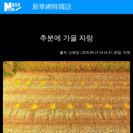
新華網韓國語
홈페이지
최신뉴스
정치
추분에 가을 자랑
경제
사회
포토
중한교류
핫 TV
문화
출처: 신화망 | 2016-09-23 14:14:35 | 편집: 이매
연예
관광
오피니언
생생 중국어