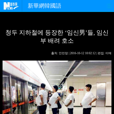
新華網韓國語
홈페이지
최신뉴스
정치
청두 지하철에 등장한 ‘임신男’들, 임신
경제
사회
포토
부 배려 호소
중한교류
핫 TV
문화
출처: 인민망 | 2016-10-12 10:02:12 | 편집: 이매
연예
관광
오피니언
생생 중국어