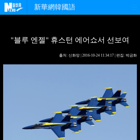
新華網韓國語
홈페이지
최신뉴스
정치
"블루 엔젤" 휴스턴 에어쇼서 선보여
경제
사회
포토
중한교류
핫 TV
문화
출처: 신화망 | 2016-10-24 11:34:17 | 편집: 박금화
연예
관광
오피니언
생생 중국어