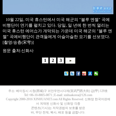
10월 22일, 미국 휴스턴에서 미국 해군의 "블루 엔젤" 곡예
비행단이 연기를 펼치고 있다. 당일, 일 년에 한 번씩 열리는
미국 휴스턴 에어쇼가 개막되는 가운데 미국 해군의 "블루 엔
젤" 곡예비행단이 관객들에게 아슬아슬한 묘기를 선보였다.
[촬영/숭츙(宋穹)]
원문 출처:신화사
1
2
3
주소: 베이징시 시청(西城)구 쉬안우먼시다제(宣武門西大街) 갑(甲) 129호
Tel:+86-10-8805-0871 | E-mail: xinhuakorea@126.com
Copyright 2000-2016 XINHUANET.com All Rights Reserved. 신화망 한국어판에
서 게재된 신화사 및 신화망 각종
콘텐츠(기사)는 저작권법의 보호를 받은
바, 무단 전재, 복사, 배포 등을 금합니다.