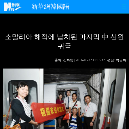
新華網韓國語
홈페이지
최신뉴스
정치
소말리아 해적에 납치된 마지막 中 선원
경제
사회
포토
귀국
중한교류
핫 TV
문화
출처: 신화망 | 2016-10-27 15:15:37 | 편집: 박금화
연예
관광
오피니언
생생 중국어