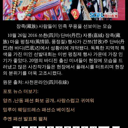
장족(藏族) 사람들이 민족 무용을 선보이는 모습
10월 26일 2016 쓰촨(四川) 단바(丹巴) 자룽(嘉絨) 장족(藏
族) 마을 펑칭제(風情節, 풍정절) 행사가 간쯔(甘孜)주 단바(丹
巴)현 바디(巴底)진에서 성황리에 개막됐다. 독특한 지역적 특
색을 가진 미인 선발대회는 이번 펑칭제 행사 가운데 가장 인
기가 좋았다. 20명의 바디진 출신 미녀들이 현장에 모습을 드
러냈고 많은 사진작가들은 현장에서 플래시를 터트리며 현장
의 분위기를 더욱 고조시켰다.
원문 출처: 사천온라인(四川在線)
포토 뉴스 더보기:
양즈 ,난동 패션 화보 공개, 사랑스럽고 귀여워
밍루이 웨딩드레스 패션쇼 베이징서
추옌 패션 발표회 펼쳐