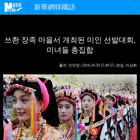
新華網韓國語
홈페이지
최신뉴스
정치
쓰촨 장족 마을서 개최된 미인 선발대회,
경제
사회
포토
미녀들 총집합
중한교류
핫 TV
문화
출처: 인민망 | 2016-10-29 15:49:55 | 편집: 리상화
연예
관광
오피니언
생생 중국어