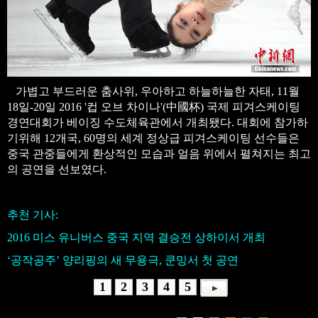
가볍고 부드러운 춤사위, 우아하고 하늘하늘한 자태, 11월
18일-20일 2016 '컵 오브 차이나'(中國杯) 국제 피겨스케이팅
경연대회가 베이징 수도체육관에서 개최됐다. 대회에 참가하
기위해 12개국, 60명의 세계 정상급 피겨스케이팅 선수들은
중국 관중들에게 환상적인 모습과 얼음 위에서 펼쳐지는 최고
의 공연을 선보였다.
추천 기사:
2016 미스 유니버스 중국 지역 결승전 상하이서 개최
‘공작공주’ 양리핑의 새 무용극, 쿤밍서 첫 공연
1
2
3
4
5