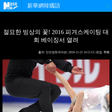
新華網韓國語
홈페이지
최신뉴스
정치
절묘한 빙상의 꽃! 2016 피겨스케이팅 대
경제
사회
포토
회 베이징서 열려
중한교류
핫 TV
문화
출처: 인민망한국어판 | 2016-11-21 14:13:13 | 편집: 李晓
연예
관광
오피니언
생생 중국어