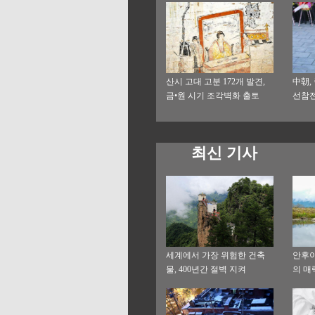
산시 고대 고분 172개 발견,
中朝,
금•원 시기 조각벽화 출토
선참전
최신 기사
세계에서 가장 위험한 건축
안후이
물, 400년간 절벽 지켜
의 매