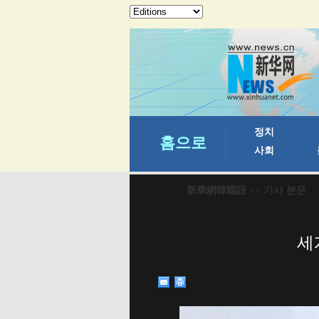
新華網韓國語
>> 기사 본문
세