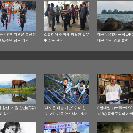
 중국인민지원군 조선전
소말리아 해적에 피랍된 일부
태풍 '사라카' 육박...
 66주년 공동 기념
中 선원 귀국
태풍 적색 경보 발령
 황산: 겨울 완난(皖南)
‘새로운 하늘 계단’ 수리 완
(‘일대일로(一帶一路)’
력 속으로
료, 어린이들 안전하게 귀가
벌 행) 중국문화의 사절
기엔 한평생이 너무 
페루 한문학자의 중국