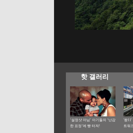
핫 갤러리
‘설정샷 아님’ 아기들의 ‘난감
'쐉1
한 표정’에 빵 터져!
트워크
지 탐