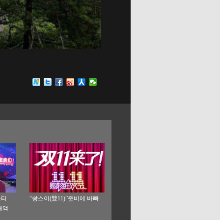
스티
“솽스이(雙11)”준비에 바빠
래액