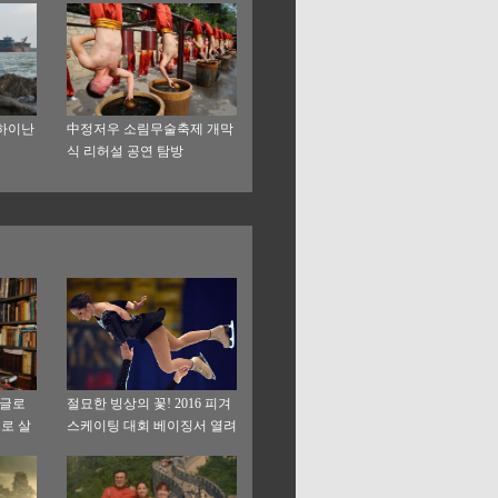
中하이난
中정저우 소림무술축제 개막
식 리허설 공연 탐방
 글로
절묘한 빙상의 꽃! 2016 피겨
로 살
스케이팅 대회 베이징서 열려
짧다—두
 인연