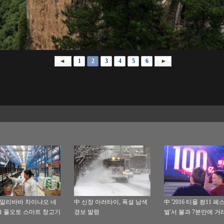
1
2
3
4
5
6
1' 알리바바 차이냐오 네
中 신장 아러타이, 폭설 남색
中 '2016 티몰 쐉11 페
 풀오토 스마트 창고기
경보 발령
벌'서 불과 7분만에 거
방
100억 위안 기록