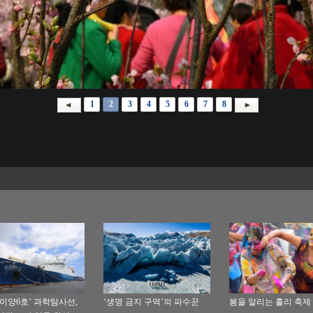
1
2
3
4
5
6
7
8
하이양6호’ 과학탐사선,
‘생명 금지 구역’의 파수꾼
봄을 알리는 홀리 축제