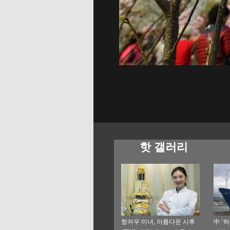
핫 갤러리
항저우 미녀, 아름다운 시후
中 ‘