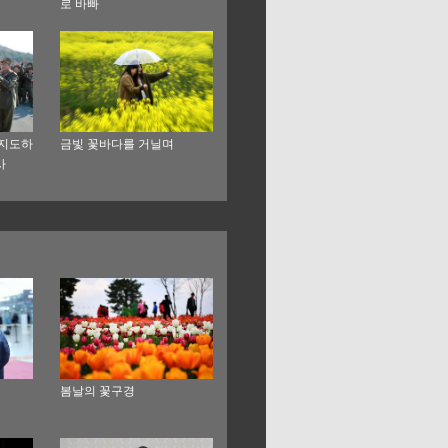
로 바빠
 지도하
금빛 꽃바다를 거닐며
사
봄날의 꽃구경