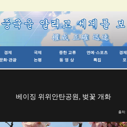
베이징 위위안탄공원, 벚꽃 개화
출처: 