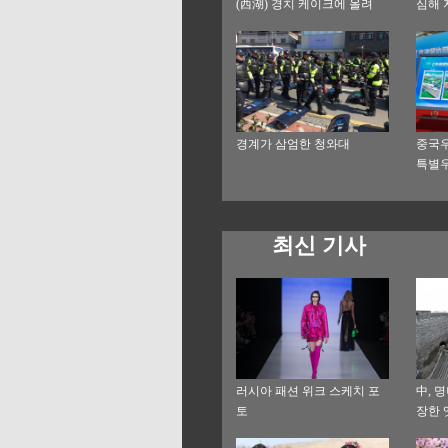
(西湖) 경치 케이크에 올려
심해 
경계가 삼엄한 청와대
중국우
특별우
최신 기사
러시아 패션 위크 스케치 포
中, 
토
장한 