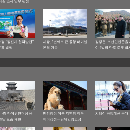
지질 조사 임무 완성
정 “징진지 협력발전”
시짱, 2번째로 큰 공항 터미널
김정은, 조선인민군을
표 발행
본격 가동
여 4발의 탄도 로켓 발
명나라 타이위안현성 웅
만리장성 이북 지역의 작은
치웨이 공항패션 공개
옛날 모습 재현
베이징성—딩위안잉고성