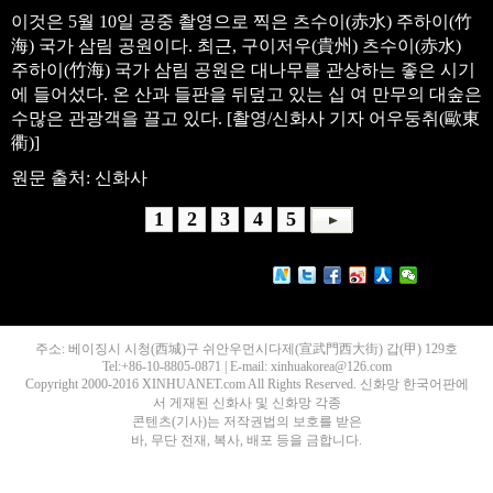
이것은 5월 10일 공중 촬영으로 찍은 츠수이(赤水) 주하이(竹
海) 국가 삼림 공원이다. 최근, 구이저우(貴州) 츠수이(赤水)
주하이(竹海) 국가 삼림 공원은 대나무를 관상하는 좋은 시기
에 들어섰다. 온 산과 들판을 뒤덮고 있는 십 여 만무의 대숲은
수많은 관광객을 끌고 있다. [촬영/신화사 기자 어우둥취(歐東
衢)]
원문 출처: 신화사
1
2
3
4
5
주소: 베이징시 시청(西城)구 쉬안우먼시다제(宣武門西大街) 갑(甲) 129호
Tel:+86-10-8805-0871 | E-mail: xinhuakorea@126.com
Copyright 2000-2016 XINHUANET.com All Rights Reserved. 신화망 한국어판에
서 게재된 신화사 및 신화망 각종
콘텐츠(기사)는 저작권법의 보호를 받은
바, 무단 전재, 복사, 배포 등을 금합니다.