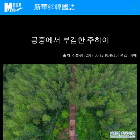
新華網韓國語
홈페이지
최신뉴스
정치
공중에서 부감한 주하이
경제
사회
포토
중한교류
핫 TV
문화
출처: 신화망 | 2017-05-12 10:46:13 | 편집: 이매
연예
관광
오피니언
생생 중국어