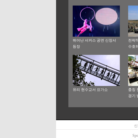
뛰어난 서커스 공연 신장서
전략적
등장
수호하
드’
유리 현수교서 요가쇼
충칭 
경기 