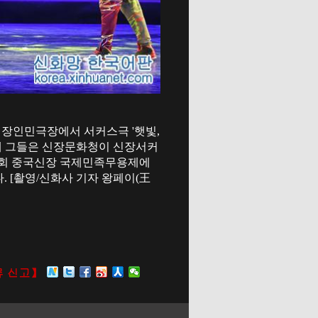
신장인민극장에서 서커스극 '햇빛,
년에 그들은 신장문화청이 신장서커
5회 중국신장 국제민족무용제에
 [촬영/신화사 기자 왕페이(王