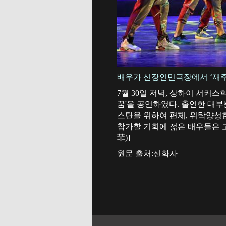
배우가 신장인민극장에서 ‘재
7월 30일 저녁, 상하이 서
꿈'을 공연하였다. 출연한 대
스단을 위하여 편제, 위탁양성
참가할 기회에 젊은 배우들은 
菲)]
원문 출처:신화사