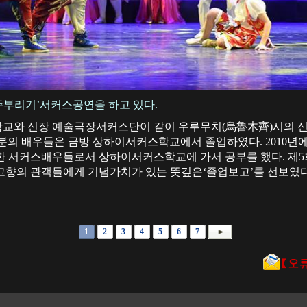
주부리기’서커스공연을 하고 있다.
커스학교와 신장 예술극장서커스단이 같이 우루무치(烏魯木齊)시의 
부분의 배우들은 금방 상하이서커스학교에서 졸업하였다. 2010
한 서커스배우들로서 상하이서커스학교에 가서 공부를 했다. 제
고향의 관객들에게 기념가치가 있는 뜻깊은‘졸업보고’를 선보였다.
1
2
3
4
5
6
7