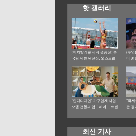
핫 갤러리
(비치발리볼 세계 결승전) 중
(수영)
국팀 쉐천 왕신신, 오스트랄
터 혼
리아팀에 패배
위
‘인디디자인’ 가구업계 사업
"국제
모델 전환과 업그레이드 트렌
관 경
드 주도
최신 기사