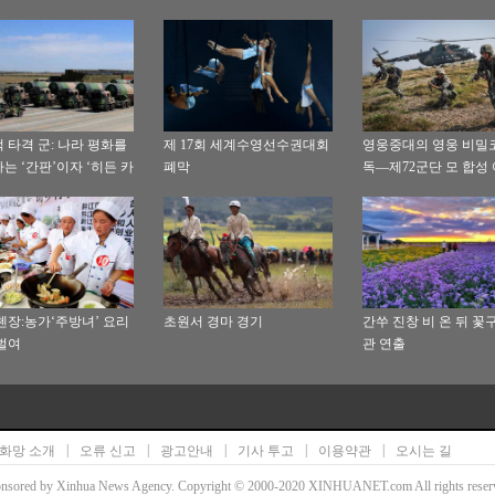
 타격 군: 나라 평화를
제 17회 세계수영선수권대회
영웅중대의 영웅 비밀
는 ‘간판’이자 ‘히든 카
폐막
독—제72군단 모 합성
‘강골 6중대’ 탐방
첸장:농가‘주방녀’ 요리
초원서 경마 경기
간쑤 진창 비 온 뒤 꽃
벌여
관 연출