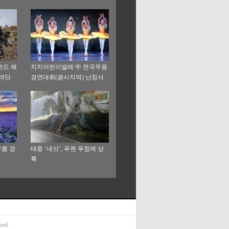
코드 해
치치어린이발레 中 전국무용
 여단
경연대회(광시지역) 난징서
개막
구름 경
태풍 ‘네삿’, 푸젠 푸칭에 상
륙