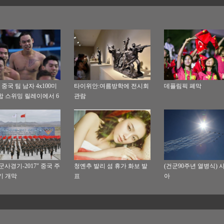
 중국 팀 남자 4x100미
타이위안:여름방학에 전시회
데플림픽 폐막
합 스위밍 릴레이에서 6
관람
군사경기-2017" 중국 주
청옌추 발리 섬 휴가 화보 발
(건군90주년 열병식) 
기 개막
표
아