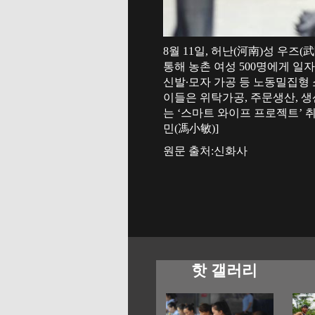
8월 11일, 허난(河南)성 우
통해 농촌 여성 500명에게 일
신발∙모자 가공 등 노동밀집형
이들은 위탁가공, 주문생산, 생
는 ‘스마트 와이프 프로젝트’ 취
민(馮小敏)]
원문 출처:신화사
핫 갤러리