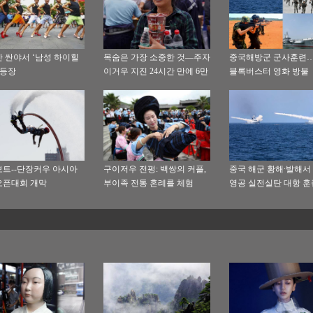
 싼야서 ‘남성 하이힐
목숨은 가장 소중한 것—주자
중국해방군 군사훈련
 등장
이거우 지진 24시간 만에 6만
블록버스터 영화 방불
여명을 성공적으로 전이시킬
수 있었던 비하인드 스토리
트--단장커우 아시아
구이저우 전펑: 백쌍의 커플,
중국 해군 황해∙발해서 
오픈대회 개막
부이족 전통 혼례를 체험
영공 실전실탄 대항 훈
시…기종별 미사일 수
실제 발사