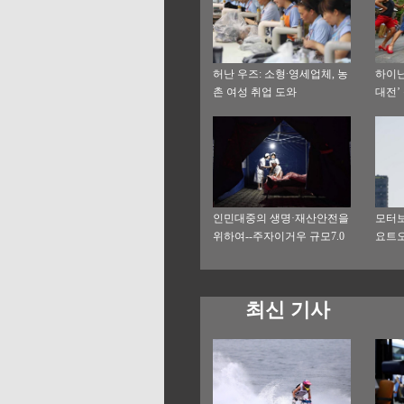
허난 우즈: 소형∙영세업체, 농
하이난
촌 여성 취업 도와
대전’
인민대중의 생명·재산안전을
모터보
위하여--주자이거우 규모7.0
요트
지진 구조 현장 기록
최신 기사