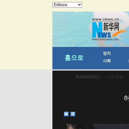
新華網韓國語
>> 기사 본문
허