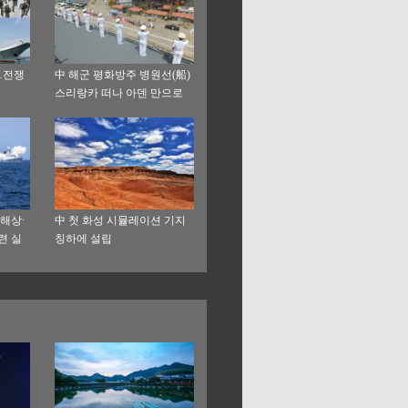
…전쟁
中 해군 평화방주 병원선(船)
스리랑카 떠나 아덴 만으로
해상∙
中 첫 화성 시뮬레이션 기지
련 실
칭하에 설립
십 발