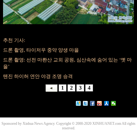
추천 기사:
드론 촬영, 타이저우 중약 양생 마을
드론 촬영: 선전 마롼산 교외 공원, 심산속에 숨어 있는 ‘옛 마
을’
톈진 하이허 연안 야경 조명 승격
1
2
3
4