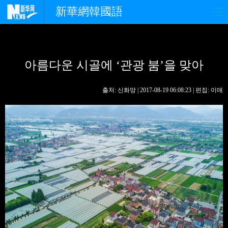
新華網韓國語
홈페이지
최신뉴스
정치
아름다운 시골에 ‘관광 붐’을 맞아
경제
사회
포토
중한교류
핫 TV
문화
출처: 신화망 | 2017-08-19 06:08:23 | 편집: 이매
연예
관광
오피니언
생생 중국어