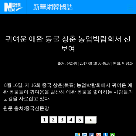
新華網韓國語
홈페이지
최신뉴스
정치
귀여운 애완 동물 창춘 농업박람회서 선
경제
사회
포토
보여
중한교류
핫 TV
문화
출처: 신화망 | 2017-08-18 06:46:37 | 편집: 박금화
연예
관광
오피니언
생생 중국어
8월 16일, 제 16회 중국 창춘(長春) 농업박람회에서 귀여운 애
완 동물들이 귀여움을 발산해 애완 동물을 좋아하는 사람들의
눈길을 사로잡고 있다.
원문 출처:중국신문망
1
2
3
4
5