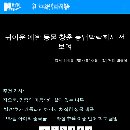
新華網韓國語
홈페이지
최신뉴스
정치
귀여운 애완 동물 창춘 농업박람회서 선
경제
사회
포토
보여
중한교류
핫 TV
문화
출처: 신화망 | 2017-08-18 06:46:37 | 편집: 박금화
연예
관광
오피니언
생생 중국어
추천 기사:
자오퉁, 민중의 마음속에 살아 있는 나무
'발견'호가 캐롤라인 해산서 채집한 생물 샘플
브라질 아이의 중국꿈—브라질 中葡 이중 언어 학교 탐방
1
2
3
4
5