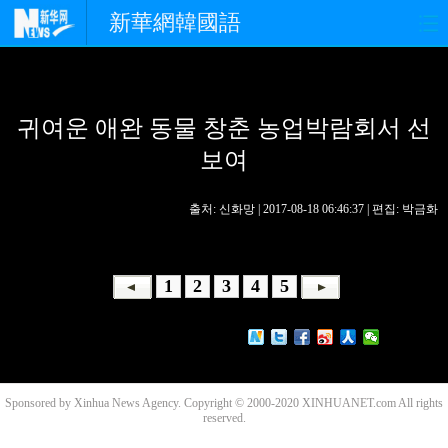
新華網韓國語
홈페이지
최신뉴스
정치
귀여운 애완 동물 창춘 농업박람회서 선
경제
사회
포토
보여
중한교류
핫 TV
문화
출처: 신화망 | 2017-08-18 06:46:37 | 편집: 박금화
연예
관광
오피니언
생생 중국어
1
2
3
4
5