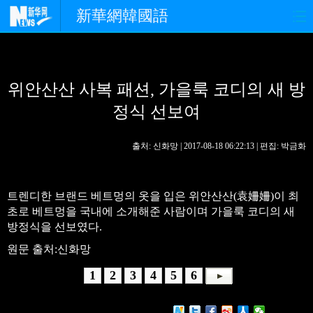
新華網韓國語
홈페이지
최신뉴스
정치
위안산산 사복 패션, 가을룩 코디의 새 방
경제
사회
포토
정식 선보여
중한교류
핫 TV
문화
출처: 신화망 | 2017-08-18 06:22:13 | 편집: 박금화
연예
관광
오피니언
생생 중국어
트렌디한 브랜드 베트멍의 옷을 입은 위안산산(袁姍姍)이 최
초로 베트멍을 국내에 소개해준 사람이며 가을룩 코디의 새
방정식을 선보였다.
원문 출처:신화망
1
2
3
4
5
6