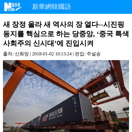
新華網韓國語
홈페이지
최신뉴스
정치
새 장정 올라 새 역사의 장 열다--시진핑
동지를 핵심으로 하는 당중앙, ‘중국 특색
경제
사회
포토
사회주의 신시대’에 진입시켜
중한교류
핫 TV
문화
출처: 신화망 | 2018-01-02 10:13:24 | 편집: 주설송
연예
관광
오피니언
생생 중국어