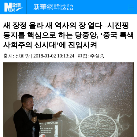
新華網韓國語
홈페이지
최신뉴스
정치
새 장정 올라 새 역사의 장 열다--시진핑
동지를 핵심으로 하는 당중앙, ‘중국 특색
경제
사회
포토
사회주의 신시대’에 진입시켜
중한교류
핫 TV
문화
출처: 신화망 | 2018-01-02 10:13:24 | 편집: 주설송
연예
관광
오피니언
생생 중국어