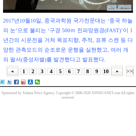
2017년10월10일, 중국과학원 국가천문대는 ‘중국 하늘
의 눈’으로 불리는 ‘구경 500ｍ 전파망원경(FAST)’이 1
년간의 시운전을 거쳐 목표지향, 추적, 표류 스캔 등 다
양한 관측모드의 순조로운 운행을 실현했고, 여러 개
의 펄서(중성자별)를 발견했다고 발표했다.
>>|
1
2
3
4
5
6
7
8
9
10