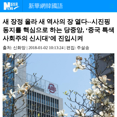
新華網韓國語
홈페이지
최신뉴스
정치
새 장정 올라 새 역사의 장 열다--시진핑
동지를 핵심으로 하는 당중앙, ‘중국 특색
경제
사회
포토
사회주의 신시대’에 진입시켜
중한교류
핫 TV
문화
출처: 신화망 | 2018-01-02 10:13:24 | 편집: 주설송
연예
관광
오피니언
생생 중국어