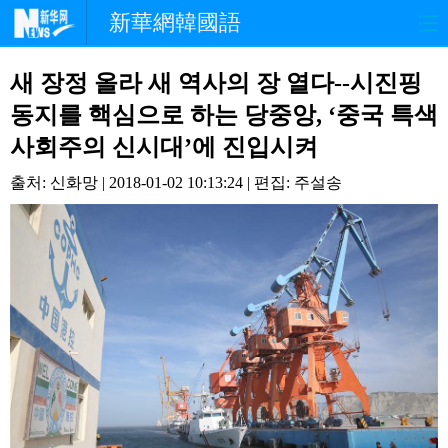
新華網韓國語
홈페이지
최신뉴스
정치
새 장정 올라 새 역사의 장 열다--시진핑
동지를 핵심으로 하는 당중앙, ‘중국 특색
경제
사회
포토
사회주의 신시대’에 진입시켜
중한교류
핫 TV
문화
출처: 신화망 | 2018-01-02 10:13:24 | 편집: 주설송
연예
관광
오피니언
생생 중국어