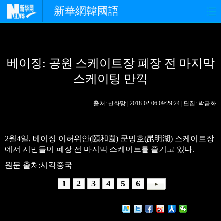
新華網韓國語
홈페이지
최신뉴스
정치
베이징: 공원 스케이트장 폐장 전 마지막
경제
사회
포토
스케이팅 만끽
중한교류
핫 TV
문화
출처: 신화망 | 2018-02-06 09:29:24 | 편집: 박금화
연예
관광
오피니언
생생 중국어
2월4일, 베이징 이허위안(頤和園) 쿤밍호(昆明湖) 스케이트장
에서 시민들이 폐장 전 마지막 스케이트를 즐기고 있다.
원문 출처:시각중국
1
2
3
4
5
6